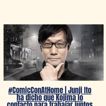
#ComicConAtHome | Junji Ito
ha dicho que Kojima lo
contacto para trabajar juntos