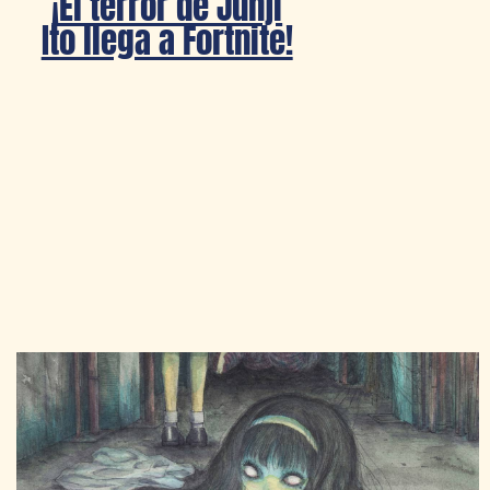
¡El terror de Junji
Ito llega a Fortnite!