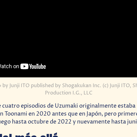
y Junji ITO published by Shogakukan Inc. (c) Junji ITO, 
Production I.G., LLC
de cuatro episodios de Uzumaki originalmente estab
n Toonami en 2020 antes que en Japón, pero primero
uego hasta octubre de 2022 y nuevamente hasta jun