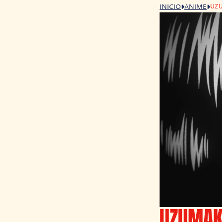
UZU
INICIO
ANIME
UZUMAKI