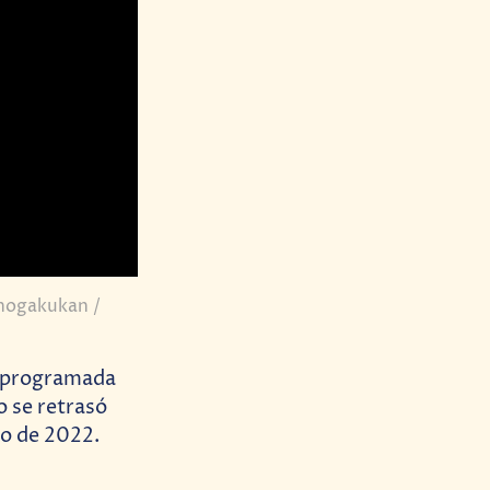
Shogakukan /
a programada
 se retrasó
io de 2022.