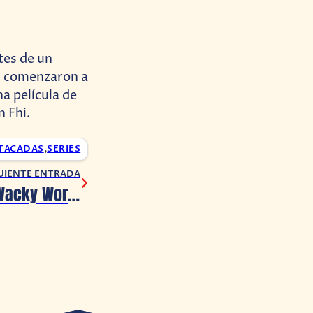
tes de un
l comenzaron a
a película de
n Fhi.
TACADAS
,
SERIES
UIENTE ENTRADA
Looney Tunes: Wacky World of Sports llegará a consolas este mes