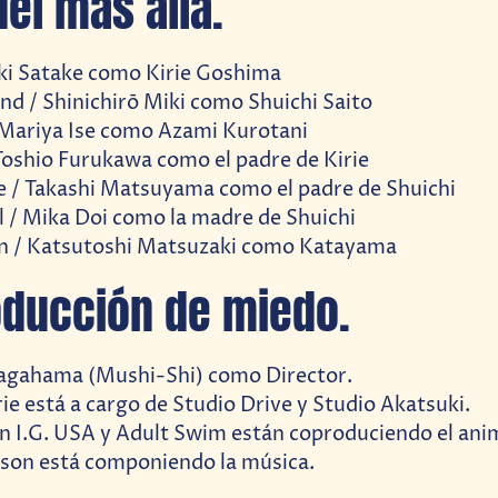
el más allá.
Uki Satake como Kirie Goshima
d / Shinichirō Miki como Shuichi Saito
 Mariya Ise como Azami Kurotani
oshio Furukawa como el padre de Kirie
e / Takashi Matsuyama como el padre de Shuichi
 / Mika Doi como la madre de Shuichi
 / Katsutoshi Matsuzaki como Katayama
oducción de miedo.
agahama (Mushi-Shi) como Director.
ie está a cargo de Studio Drive y Studio Akatsuki.
n I.G. USA y Adult Swim están coproduciendo el ani
tson está componiendo la música.