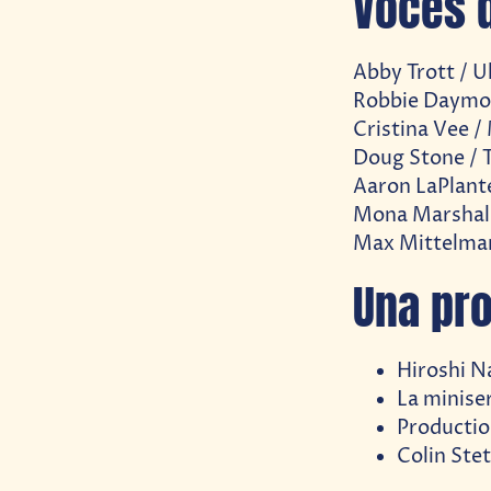
Voces d
Abby Trott / 
Robbie Daymon
Cristina Vee /
Doug Stone / T
Aaron LaPlant
Mona Marshall
Max Mittelman
Una pr
Hiroshi N
La miniser
Productio
Colin Ste