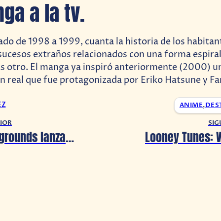
ga a la tv.
ado de 1998 a 1999, cuanta la historia de los habitan
sucesos extraños relacionados con una forma espira
as otro. El manga ya inspiró anteriormente (2000) un
ón real que fue protagonizada por Eriko Hatsune y Fa
EZ
ANIME
,
DES
IOR
SIG
PUBG: Battlegrounds lanza su mapa inspirado en Corea del Sur