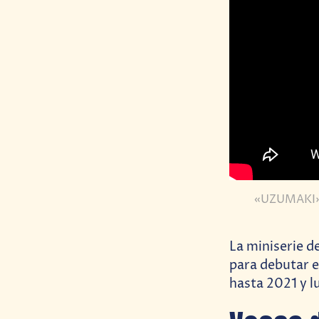
«UZUMAKI» b
La miniserie 
para debutar e
hasta 2021 y l