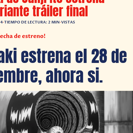
iante tráiler final
24
•
TIEMPO DE LECTURA: 2 MIN
•
VISTAS
echa de estreno!
ki estrena el 28 de
embre, ahora si.