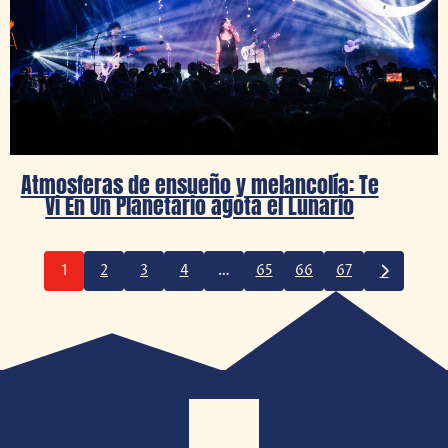
Atmosferas de ensueño y melancolía: Te
Vi En Un Planetario agota el Lunario
1
2
3
4
…
65
66
67