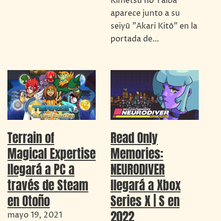
Kimetsu no Yaiba
aparece junto a su
seiyū "Akari Kitō" en la
portada de…
Terrain of
Read Only
Magical Expertise
Memories:
llegará a PC a
NEURODIVER
través de Steam
llegará a Xbox
en Otoño
Series X | S en
2022
mayo 19, 2021