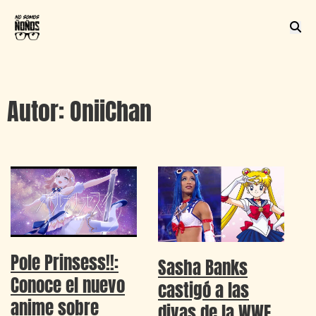
Autor:
OniiChan
Pole Prinsess!!:
Sasha Banks
Conoce el nuevo
castigó a las
anime sobre
divas de la WWE…