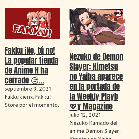
Fakku ¡No, tú no!
Nezuko de Demon
La popular tienda
Slayer: Kimetsu
de Anime H ha
no Yaiba aparece
cerrado 😢…
en la portada de
septiembre 9, 2021
la Weekly Playb
Fakku cierra Fakku!
💖y Magazine
Store por el momento.
julio 12, 2021
Nezuko Kamado del
anime Demon Slayer: