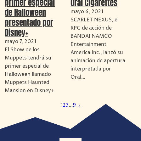
primer especial
Oral Cigarettes
de Halloween
mayo 6, 2021
presentado por
SCARLET NEXUS, el
RPG de acción de
Disney+
BANDAI NAMCO
mayo 7, 2021
Entertainment
El Show de los
America Inc., lanzó su
Muppets tendrá su
animación de apertura
primer especial de
interpretada por
Halloween llamado
Oral…
Muppets Haunted
Mansion en Disney+
1
2
3
…
9
→