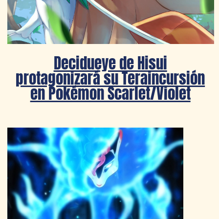
Decidueye de Hisui
protagonizará su Teraincursión
en Pokémon Scarlet/Violet