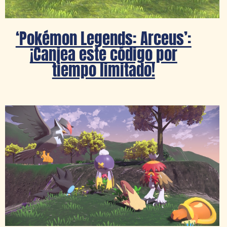
‘Pokémon Legends: Arceus’:
¡Canjea este código por
tiempo limitado!