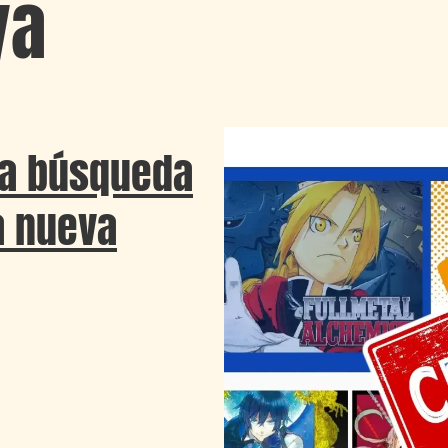
ya
La búsqueda
a nueva