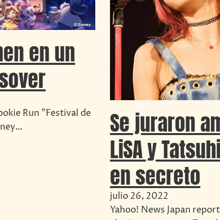
nen en un
ssover
ookie Run "Festival de
Se juraron a
isney…
LiSA y Tatsuh
en secreto
julio 26, 2022
Yahoo! News Japan reportó