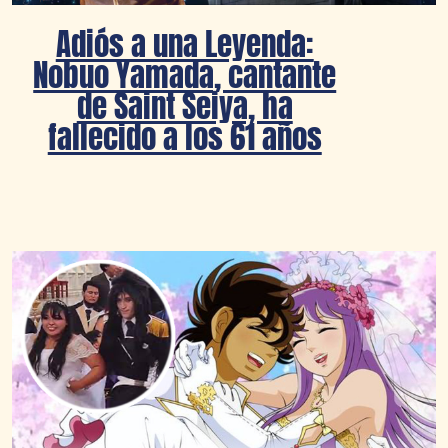
Adiós a una Leyenda:
Nobuo Yamada, cantante
de Saint Seiya, ha
fallecido a los 61 años