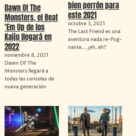
bien perrón para
Dawn Of The
este 2021
Monsters, el Beat
octubre 3, 2021
‘Em Up de los
The Last Friend es una
Kaiju llegará en
aventura nada re-Pug-
2022
nante... ¿eh, eh?
noviembre 8, 2021
Dawn Of The
Monsters llegará a
todas las consolas de
nueva generación