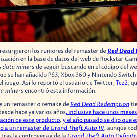
Red Dead 
resurgieron los rumores del remaster de
lización en la base de datos del web de Rockstar Gam
data miners
s
de seguir buscando en el código del we
ue se han añadido PS3, Xbox 360 y Nintendo Switc
l juego. Así lo reportó el usuario de Twitter,
Tez2
, q
ta miners
encontró esta información.
Red Dead Redemption
e un remaster o remake de
ti
 desde hace ya varios años
, inclusive hace unos meses 
icación de este producto
,
y el año pasado se dijo que 
Grand Theft Auto IV
,
to a un remaster de
aunque tod
Grand Theft Auto Definiti
 tras la controversia de la