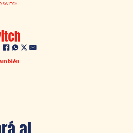
O SWITCH
itch
también
rá al