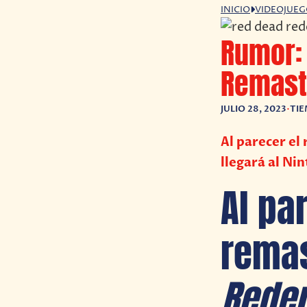
INICIO
VIDEOJUE
Rumor:
Remaste
JULIO 28, 2023
•
TIE
Al parecer e
llegará al Ni
Al pa
rema
Rede