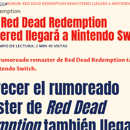
RUMOR: RED DEAD REDEMPTION REMASTERED LLEGARÁ A NINTEND
GOS
 Red Dead Redemption
red llegará a Nintendo Sw
MPO DE LECTURA: 2 MIN
•
45 VISTAS
l rumoreado remaster de Red Dead Redemption 
ntendo Switch.
recer el rumoreado
ster de
Red Dead
mption
también llega