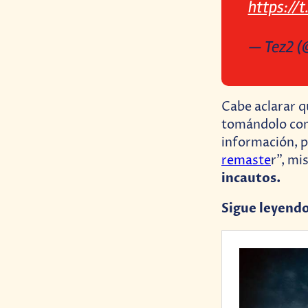
https://
— Tez2 (
Cabe aclarar q
tomándolo co
información, p
remaste
r”, mi
incautos.
Sigue leyend