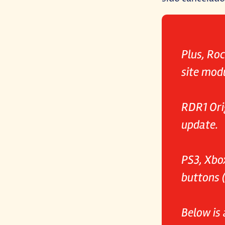
Plus, Roc
site mod
RDR1 Orig
update.
PS3, Xbo
buttons 
Below is 