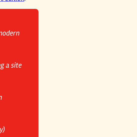
 modern
g a site
m
y)