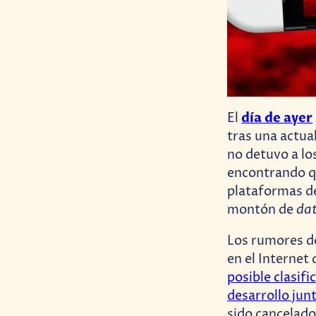
día de ayer
El
tras una actua
no detuvo a lo
encontrando q
plataformas de
da
montón de
Los rumores d
en el Internet
posible clasif
desarrollo jun
sido cancelado