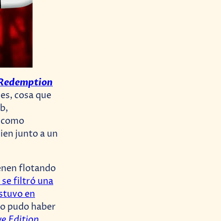
Redemption
es, cosa que
b,
h como
uien junto a un
enen flotando
se filtró una
estuvo en
o pudo haber
ve Edition
.