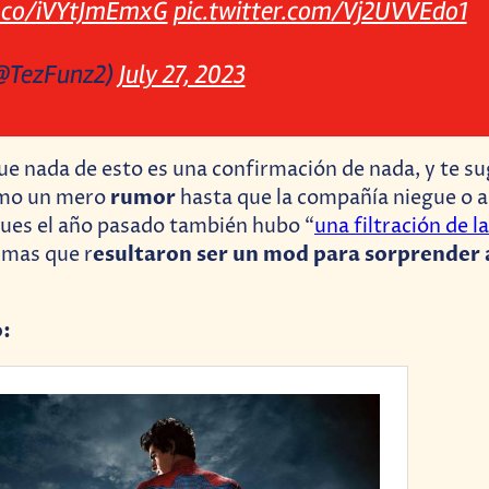
t.co/iVYtJmEmxG
pic.twitter.com/Vj2UVVEdo1
@TezFunz2)
July 27, 2023
ue nada de esto es una confirmación de nada, y te s
rumor
mo un mero
hasta que la compañía niegue o a
ues el año pasado también hubo “
una filtración de l
esultaron ser un mod para sorprender a
smas que r
o: