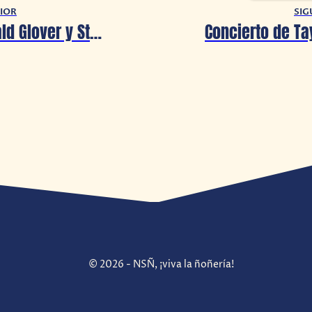
IOR
SIG
Lando: Donald Glover y Stephen Glover escribirán la serie para Disney+
© 2026 - NSÑ, ¡viva la ñoñería!