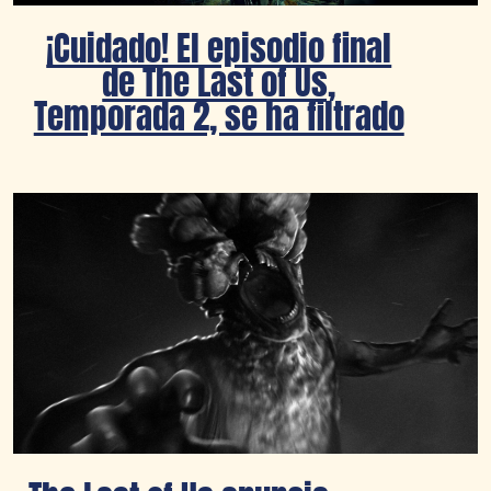
¡Cuidado! El episodio final
de The Last of Us,
Temporada 2, se ha filtrado