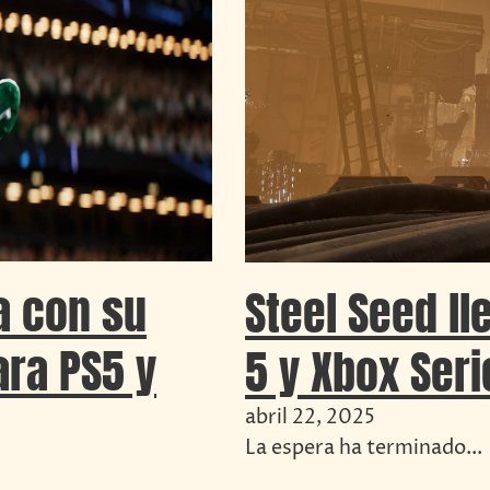
a con su
Steel Seed ll
ara PS5 y
5 y Xbox Seri
abril 22, 2025
La espera ha terminado...