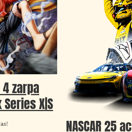
 4 zarpa
 Series X|S
NASCAR 25 ac
las!