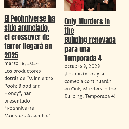
El Poohniverse ha
Only Murders in
sido anunciado,
the
el crossover de
Building renovada
terror llegará en
para una
2025
Temporada 4
marzo 18, 2024
octubre 3, 2023
Los productores
¡Los misterios y la
detrás de "Winnie the
comedia continuarán
Pooh: Blood and
en Only Murders in the
Honey", han
Building, Temporada 4!
presentado
"Poohniverse:
Monsters Assemble"...