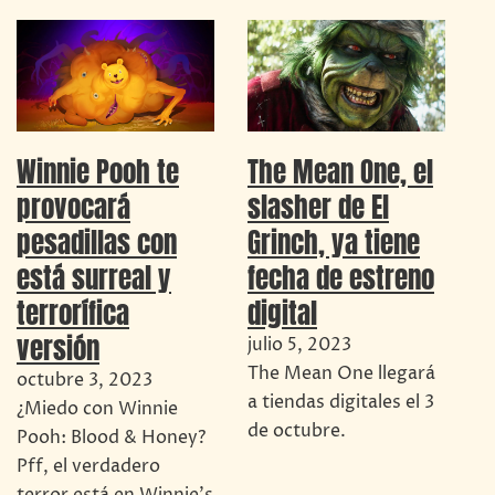
Winnie Pooh te
The Mean One, el
provocará
slasher de El
pesadillas con
Grinch, ya tiene
está surreal y
fecha de estreno
terrorífica
digital
versión
julio 5, 2023
The Mean One llegará
octubre 3, 2023
a tiendas digitales el 3
¿Miedo con Winnie
de octubre.
Pooh: Blood & Honey?
Pff, el verdadero
terror está en Winnie's