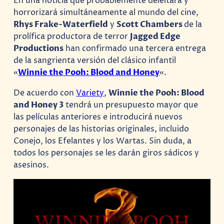
En una noticia que probablemente deleitará y
horrorizará simultáneamente al mundo del cine,
Rhys Frake-Waterfield
y
Scott Chambers
de la
prolífica productora de terror
Jagged Edge
Productions
han confirmado una tercera entrega
de la sangrienta versión del clásico infantil
«
Winnie the Pooh: Blood and Honey
«.
De acuerdo con
Variety
,
Winnie the Pooh: Blood
and Honey 3
tendrá un presupuesto mayor que
las películas anteriores e introducirá nuevos
personajes de las historias originales, incluido
Conejo, los Efelantes y los Wartas. Sin duda, a
todos los personajes se les darán giros sádicos y
asesinos.