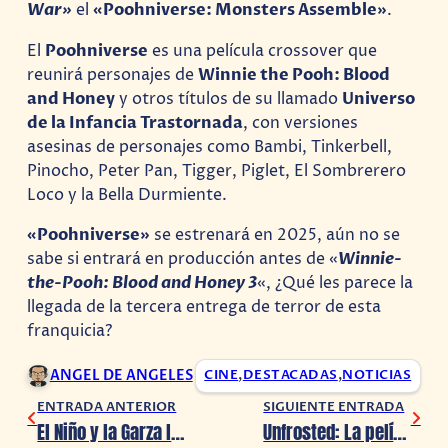
War»
el
«Poohniverse: Monsters Assemble»
.
El
Poohniverse
es una película crossover que
reunirá personajes de
Winnie the Pooh: Blood
and Honey
y otros títulos de su llamado
Universo
de la Infancia Trastornada
, con versiones
asesinas de personajes como Bambi, Tinkerbell,
Pinocho, Peter Pan, Tigger, Piglet, El Sombrerero
Loco y la Bella Durmiente.
«Poohniverse»
se estrenará en 2025, aún no se
sabe si entrará en producción antes de «
Winnie-
the-Pooh: Blood and Honey 3
«, ¿Qué les parece la
llegada de la tercera entrega de terror de esta
franquicia?
ANGEL DE ANGELES
CINE
,
DESTACADAS
,
NOTICIAS
ENTRADA ANTERIOR
SIGUIENTE ENTRADA
El Niño y la Garza llegará a Netflix en 2024, pero…
Unfrosted: La película de las Pop-Tarts presenta nuevo avance, llegará el 3 de mayo