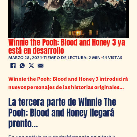
Winnie the Pooh: Blood and Honey 3 ya
está en desarrollo
MARZO 28, 2024
•
TIEMPO DE LECTURA: 2 MIN
•
44 VISTAS
Winnie the Pooh: Blood and Honey 3 introducirá
nuevos personajes de las historias originales…
La tercera parte de Winnie The
Pooh: Blood and Honey llegará
pronto…