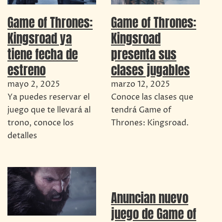
Game of Thrones:
Game of Thrones:
Kingsroad ya
Kingsroad
tiene fecha de
presenta sus
estreno
clases jugables
mayo 2, 2025
marzo 12, 2025
Ya puedes reservar el
Conoce las clases que
juego que te llevará al
tendrá Game of
trono, conoce los
Thrones: Kingsroad.
detalles
Anuncian nuevo
juego de Game of