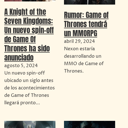
A Knight of the
Rumor: Game of
Seven Kingdoms:
Thrones tendrá
Un nuevo spin-off
un MMORPG
de Game Of
abril 29, 2024
Thrones ha sido
Nexon estaría
anunciado
desarrollando un
MMO de Game of
agosto 5, 2024
Thrones.
Un nuevo spin-off
ubicado un siglo antes
de los acontecimientos
de Game of Thrones
llegará pronto...