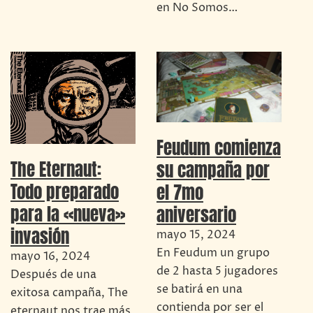
en No Somos…
Feudum comienza
The Eternaut:
su campaña por
Todo preparado
el 7mo
para la «nueva»
aniversario
invasión
mayo 15, 2024
En Feudum un grupo
mayo 16, 2024
de 2 hasta 5 jugadores
Después de una
se batirá en una
exitosa campaña, The
contienda por ser el
eternaut nos trae más