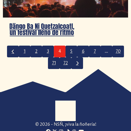
Dängo Ba Ni Quetzalcoatl,
un festival lleno de ritmo
1
2
3
4
5
6
7
…
70
71
72
© 2026 - NSÑ, ¡viva la ñoñería!