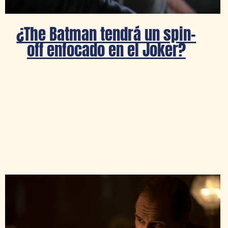
¿The Batman tendrá un spin-
off enfocado en el Joker?