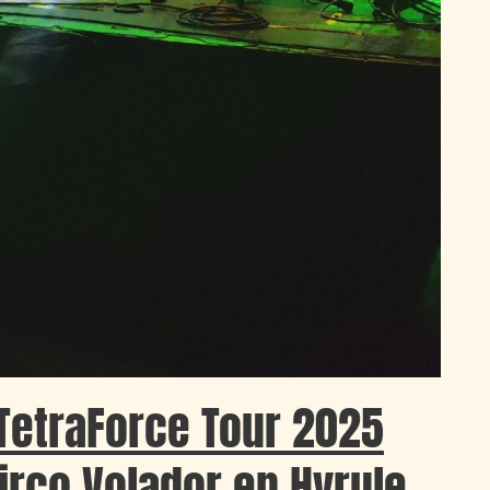
 TetraForce Tour 2025
Circo Volador en Hyrule