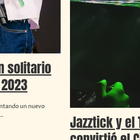
 solitario
 2023
entando un nuevo
y…
Jazztick y el
convirtió el 