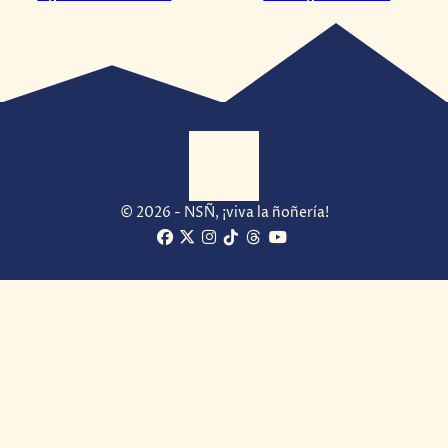
© 2026 - NSÑ, ¡viva la ñoñería!