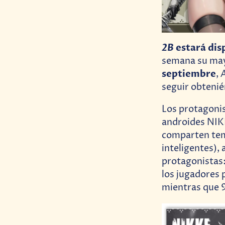
2B
estará dis
semana su may
septiembre
,
seguir obtenié
Los protagonis
androides NIKK
comparten tema
inteligentes),
protagonistas:
los jugadores 
mientras que 9