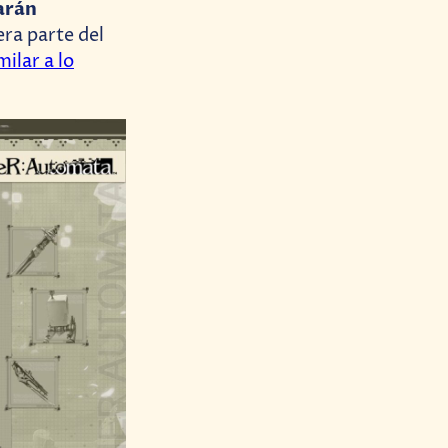
arán
era parte del
milar a lo