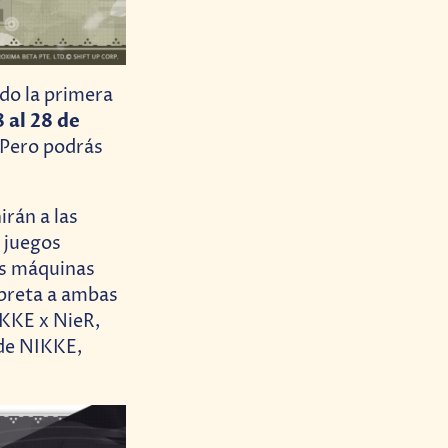
do la primera
8 al 28 de
 Pero podrás
irán a las
 juegos
as máquinas
rpreta a ambas
IKKE x NieR,
 de NIKKE,