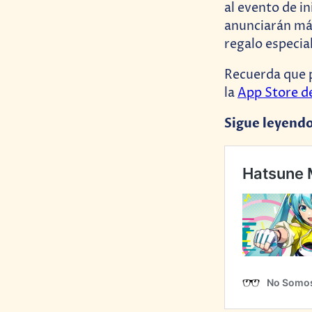
al evento de i
anunciarán más
regalo especia
Recuerda que 
la
App Store d
Sigue leyend