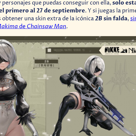
solo est
 personajes que puedas conseguir con ella,
el primero al 27 de septiembre
. Y si juegas la prim
2B
sin falda
 obtener una skin extra de la icónica
,
si
akima
Chainsaw Man
de
.