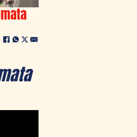
tomata
omata