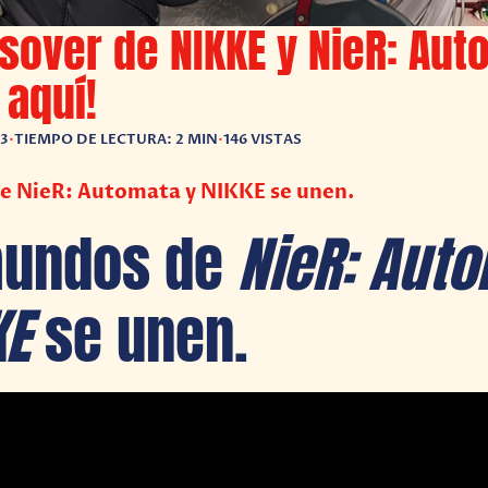
ssover de NIKKE y NieR: Au
 aquí!
23
•
TIEMPO DE LECTURA: 2 MIN
•
146 VISTAS
e NieR: Automata y NIKKE se unen.
mundos de
NieR: Aut
KE
se unen.