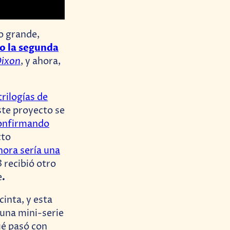
o grande,
o la segunda
Dixon
, y ahora,
trilogías de
ste proyecto se
onfirmando
cto
hora sería una
 recibió otro
.
e
cinta, y esta
una mini-serie
ué pasó con