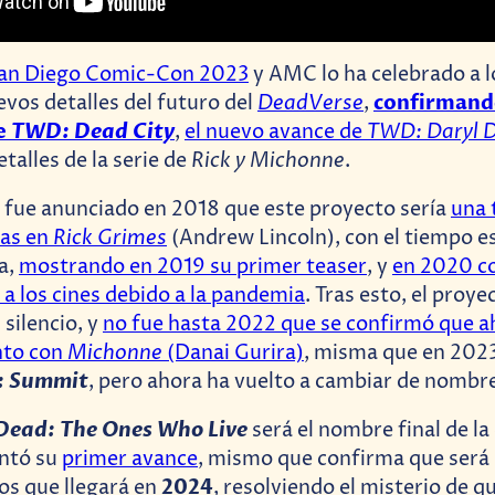
an Diego Comic-Con 2023
y AMC lo ha celebrado a l
DeadVerse
confirmand
os detalles del futuro del
,
e
TWD: Dead City
TWD: Daryl 
,
el nuevo avance de
Rick y Michonne
talles de la serie de
.
 fue anunciado en 2018 que este proyecto sería
una 
Rick Grimes
das en
(Andrew Lincoln), con el tiempo e
a,
mostrando en 2019 su primer teaser
, y
en 2020 c
 a los cines debido a la pandemia
. Tras esto, el proye
silencio, y
no fue hasta 2022 que se confirmó que a
Michonne
nto con
(Danai Gurira)
, misma que en 2023
 Summit
, pero ahora ha vuelto a cambiar de nombr
Dead: The Ones Who Live
será el nombre final de la 
ntó su
primer avance
, mismo que confirma que será 
2024
ios que llegará en
, resolviendo el misterio de q