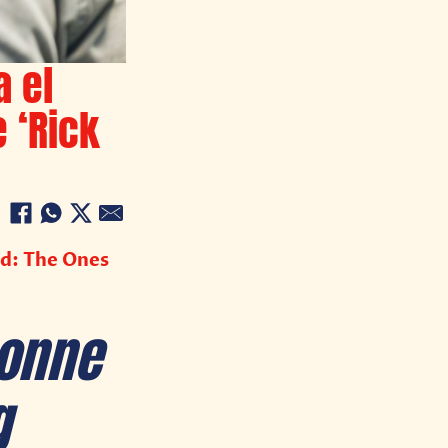
a el
 ‘Rick
ad: The Ones
honne
g