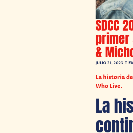
SDCC 20
primer 
& Mich
JULIO 21, 2023
•
TIE
La historia d
Who Live.
La hi
conti