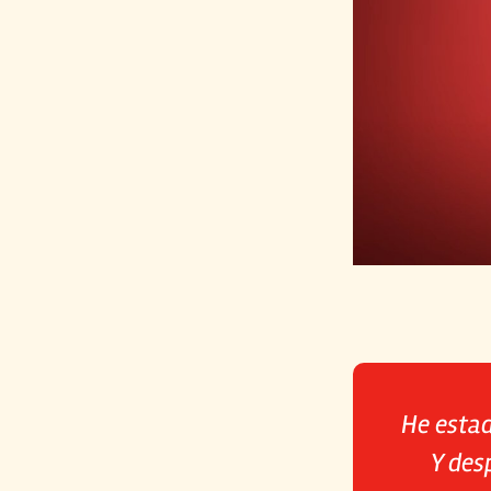
He estad
Y des