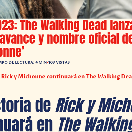
23: The Walking Dead lanz
avance y nombre oficial de
onne’
MPO DE LECTURA: 4 MIN
•
103 VISTAS
e Rick y Michonne continuará en The Walking De
storia de
Rick y Mic
nuará en
The Walkin