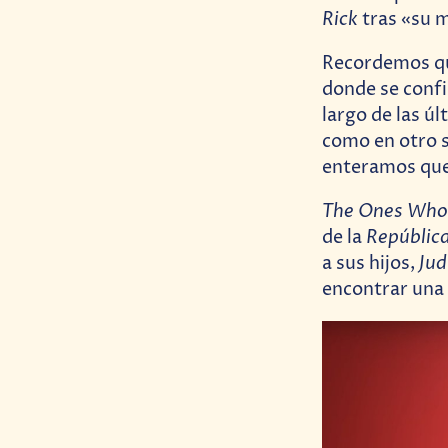
Rick
tras «su 
Recordemos que
donde se confi
largo de las ú
como en otro 
enteramos qu
The Ones Who
República
de la
Jud
a sus hijos,
encontrar una 