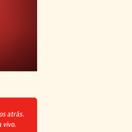
os atrás.
 vivo.