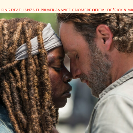
LKING DEAD LANZA EL PRIMER AVANCE Y NOMBRE OFICIAL DE 'RICK & M