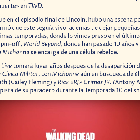
TWD
muerte» en
.
 en el episodio final de Lincoln, hubo una escena p
rmó que este seguía vivo, además de dejar pequeñas 
ltimas temporadas, donde lo vimos preso en el último 
World Beyond
spin-off,
, donde han pasado 10 años y
Michonne
e
se encarga de una célula rebelde.
 Live
tomará lugar años después de la desaparición 
 Cívica Militar,
Michonne
con
aún en busqueda de él
ith
Rick «RJ» Grimes JR. (
(Cailey Fleming) y
Antony Az
pista de su paradero durante la Temporada 10 del s