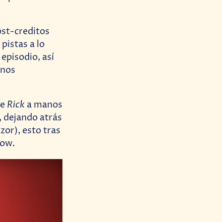
ost-creditos
pistas a lo
episodio, así
 nos
Rick
de
a manos
, dejando atrás
or), esto tras
how.