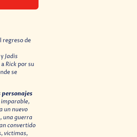
l regreso de
Jadis
 y
Rick
 a
por su
onde se
s personajes
 imparable,
 a un nuevo
, una guerra
han convertido
, victimas,