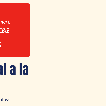
miere
FRj9
2
l a la
ulos: