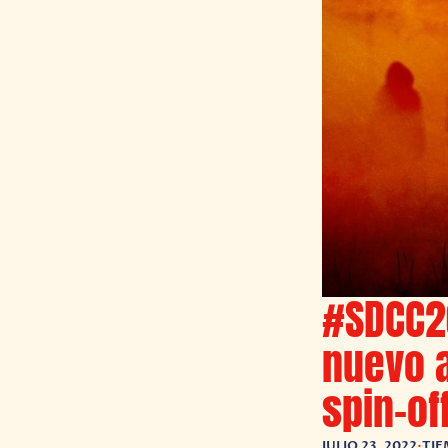
#SDCC2
nuevo a
spin-of
JULIO 23, 2022
•
TIE