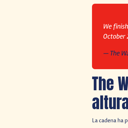
We finish
October 
— The W
The W
altur
La cadena ha pu