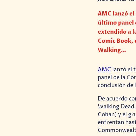
AMC lanzó el 
último panel 
extendido a l
Comic Book, e
Walking…
AMC
lanzó el 
panel de la Co
conclusión de l
De acuerdo c
Walking Dead,
Cohan) y el gr
enfrentan hast
Commonwealth 