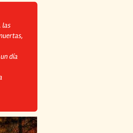
 las
muertas,
 un día
a