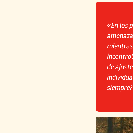
«En los p
amenazas
mientras
incontrol
de ajuste
individua
siempre?