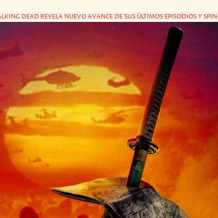
LKING DEAD REVELA NUEVO AVANCE DE SUS ÚLTIMOS EPISODIOS Y SPIN