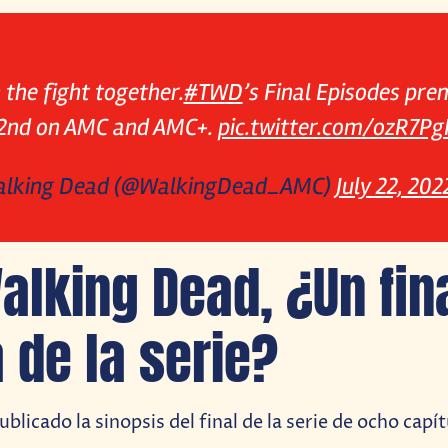
 the fight together.
#TWD
’s Final Episodes pre
2nd on AMC and AMC+.
pic.twitter.com/ozR7Pg
alking Dead (@WalkingDead_AMC)
July 22, 202
alking Dead, ¿Un fina
a de la serie?
blicado la sinopsis del final de la serie de ocho capít