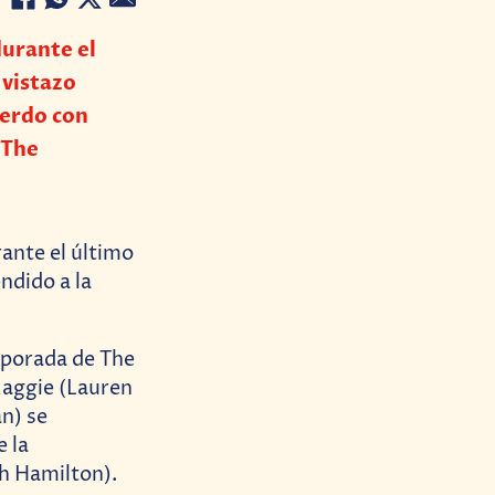
durante el
 vistazo
uerdo con
 The
ante el último
ndido a la
emporada de The
Maggie (Lauren
n) se
 la
h Hamilton).