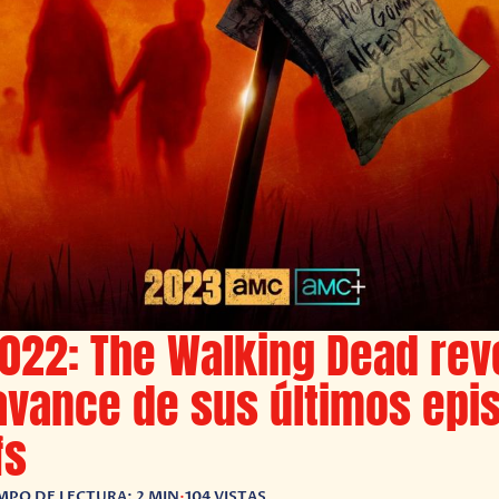
022: The Walking Dead rev
vance de sus últimos epis
fs
MPO DE LECTURA: 2 MIN
•
104 VISTAS