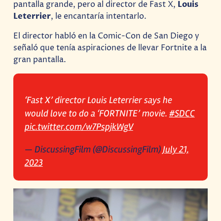
pantalla grande, pero al director de Fast X,
Louis
Leterrier
, le encantaría intentarlo.
El director habló en la Comic-Con de San Diego y
señaló que tenía aspiraciones de llevar Fortnite a la
gran pantalla.
‘Fast X’ director Louis Leterrier says he
would love to do a ‘FORTNITE’ movie.
#SDCC
pic.twitter.com/w7PspjkWgV
— DiscussingFilm (@DiscussingFilm)
July 21,
2023