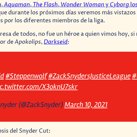
n
Aquaman
The Flash
Wonder Woman
Cyborg
,
,
,
y
lo
e durante los próximos días veremos más vistazos d
 por los diferentes miembros de la liga.
resa de todos, no fue un héroe a quien vimos hoy, si 
Apokolips
Darkseid
:
or de
,
id
#Steppenwolf
#ZackSnydersJusticeLeague
#
ic.twitter.com/X3oknU7skr
Snyder (@ZackSnyder)
March 10, 2021
psis del Snyder Cut: