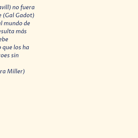
vill) no fuera
e (Gal Gadot)
al mundo de
esulta más
debe
 que los ha
roes sin
ra Miller)