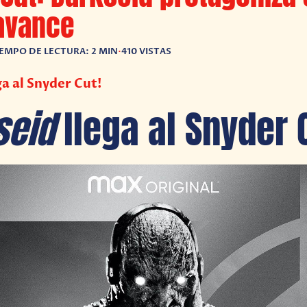
avance
IEMPO DE LECTURA: 2 MIN
•
410 VISTAS
ga al Snyder Cut!
seid
llega al Snyder 