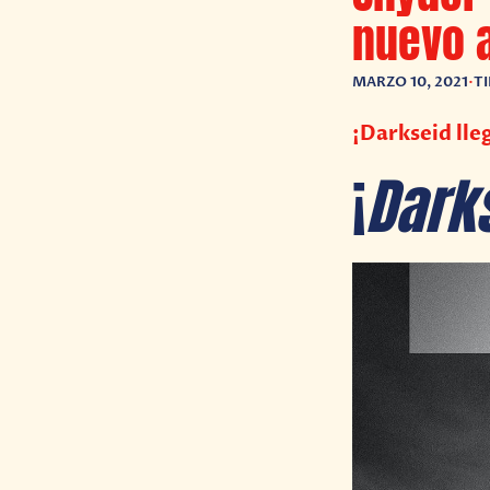
nuevo 
MARZO 10, 2021
•
T
¡Darkseid lle
¡
Dark