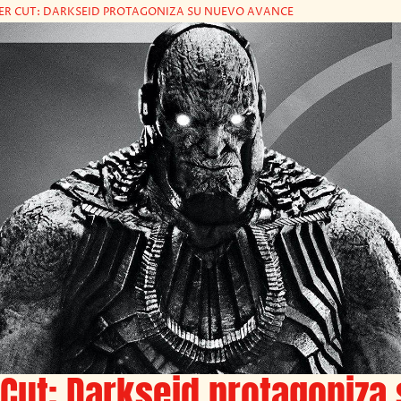
ER CUT: DARKSEID PROTAGONIZA SU NUEVO AVANCE
Cut: Darkseid protagoniza