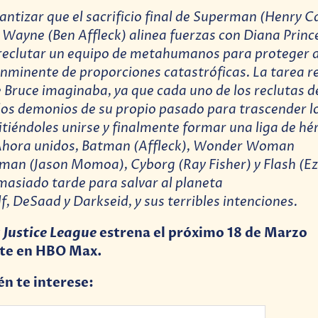
antizar que el sacrificio final de Superman (Henry Ca
 Wayne (Ben Affleck) alinea fuerzas con Diana Princ
 reclutar un equipo de metahumanos para proteger 
nminente de proporciones catastróficas. La tarea r
que Bruce imaginaba, ya que cada uno de los reclutas 
los demonios de su propio pasado para trascender lo
tiéndoles unirse y finalmente formar una liga de hé
Ahora unidos, Batman (Affleck), Wonder Woman
an (Jason Momoa), Cyborg (Ray Fisher) y Flash (Ez
asiado tarde para salvar al planeta
, DeSaad y Darkseid, y sus terribles intenciones.
s
Justice League
estrena el próximo 18 de Marzo
te en HBO Max.
én te interese: