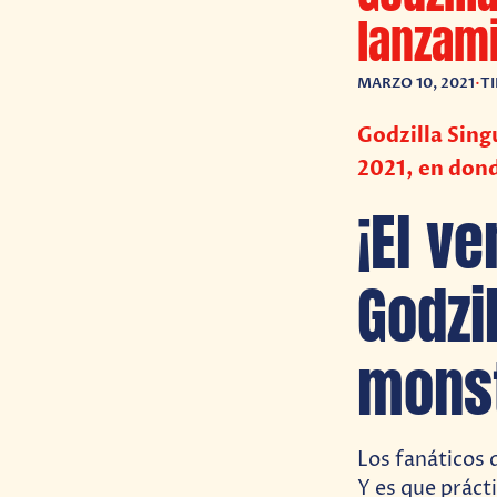
lanzami
MARZO 10, 2021
•
T
Godzilla Sing
2021, en dond
¡El v
Godzil
monst
Los fanáticos 
Y es que práct