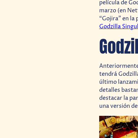
película de Go
marzo (en Netf
“Gojira” en la 
Godzilla Singu
Godzi
Anteriormente,
tendrá Godzill
último lanzami
detalles basta
destacar la pa
una versión de