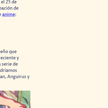
 el 25 de
ipación de
de
anime
:
seño que
reciente y
 serie de
podríamos
dan, Anguirus y