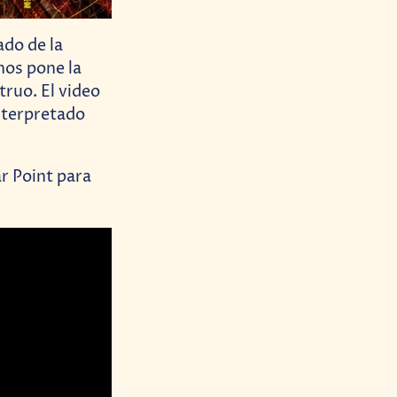
do de la
nos pone la
truo. El video
nterpretado
r Point para