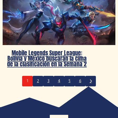
Mobile Legends Super League:
Bolivia y México buscarán la cima
de la clasificación en la Semana 2
1
2
3
4
5
6