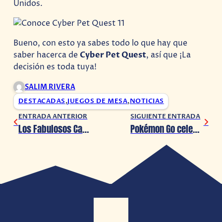
Unidos.
Bueno, con esto ya sabes todo lo que hay que
saber hacerca de
Cyber Pet Quest
, así que ¡La
decisión es toda tuya!
SALIM RIVERA
DESTACADAS
,
JUEGOS DE MESA
,
NOTICIAS
ENTRADA ANTERIOR
SIGUIENTE ENTRADA
Los Fabulosos Cadillacs regresan a la CDMX en noviembre 2024
Pokémon Go celebra la llegada del Español de Latinoamérica al juego