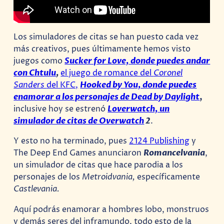
Los simuladores de citas se han puesto cada vez
más creativos, pues últimamente hemos visto
juegos como
Sucker for Love, donde puedes andar
con Chtulu
,
el juego de romance del
Coronel
Sanders
del KFC,
Hooked by You, donde puedes
enamorar a los personajes de Dead by Daylight
,
inclusive hoy se estrenó
Loverwatch, un
simulador de citas de Overwatch
2
.
Y esto no ha terminado, pues
2124 Publishing
y
The Deep End Games anunciaron
Romancelvania
,
un simulador de citas que hace parodia a los
personajes de los
Metroidvania,
específicamente
Castlevania.
Aquí podrás enamorar a hombres lobo, monstruos
y demás seres del inframundo, todo esto de la