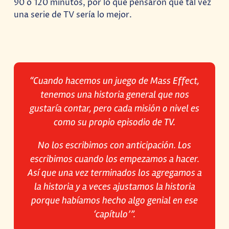
90 o 120 minutos, por lo que pensaron que tal vez
una serie de TV sería lo mejor.
“Cuando hacemos un juego de Mass Effect,
tenemos una historia general que nos
gustaría contar, pero cada misión o nivel es
como su propio episodio de TV.
No los escribimos con anticipación. Los
escribimos cuando los empezamos a hacer.
Así que una vez terminados los agregamos a
la historia y a veces ajustamos la historia
porque habíamos hecho algo genial en ese
‘capítulo’”.