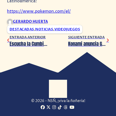
Latinoamérica:
https://www.pokemon.com/el/
GERARDO HUERTA
DESTACADAS
,
NOTICIAS
,
VIDEOJUEGOS
ENTRADA ANTERIOR
SIGUIENTE ENTRADA
Escucha la Cumbia de Canela y festeja los 20 años en Animal Crossing
Konami anuncia GetsuFumaDen: Undying Moon para Switch y PC
© 2026 - NSÑ, ¡viva la ñoñería!