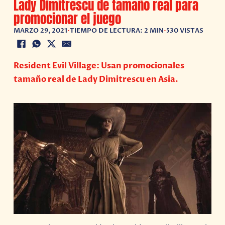
Lady Dimitrescu de tamaño real para
promocionar el juego
MARZO 29, 2021
•
TIEMPO DE LECTURA: 2 MIN
•
530 VISTAS
Resident Evil Village: Usan promocionales
tamaño real de Lady Dimitrescu en Asia.