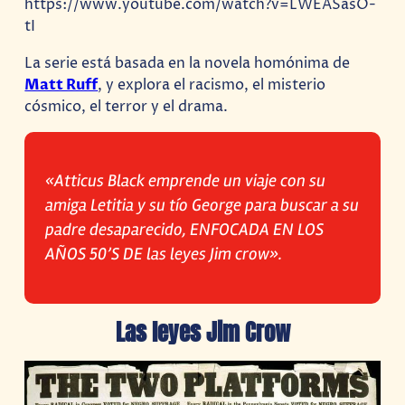
https://www.youtube.com/watch?v=LWEASasO-
tI
La serie está basada en la novela homónima de
Matt Ruff
, y explora el racismo, el misterio
cósmico, el terror y el drama.
«Atticus Black emprende un viaje con su
amiga Letitia y su tío George para buscar a su
padre desaparecido, ENFOCADA EN LOS
AÑOS 50’S DE las leyes Jim crow».
Las leyes Jim Crow