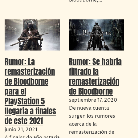
Rumor: La
Rumor: Se habría
remasterización
filtrado la
de Bloodborne
remasterización
para el
de Bloodborne
PlayStation 5
septiembre 17, 2020
De nueva cuenta
llegaría a finales
surgen los rumores
de este 2021
acerca de la
junio 21, 2021
remasterización de
A finales de año estaría