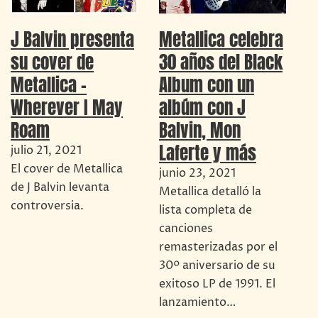
J Balvin presenta
Metallica celebra
su cover de
30 años del Black
Metallica –
Album con un
Wherever I May
albúm con J
Roam
Balvin, Mon
Laferte y más
julio 21, 2021
El cover de Metallica
junio 23, 2021
de J Balvin levanta
Metallica detalló la
controversia.
lista completa de
canciones
remasterizadas por el
30º aniversario de su
exitoso LP de 1991. El
lanzamiento…