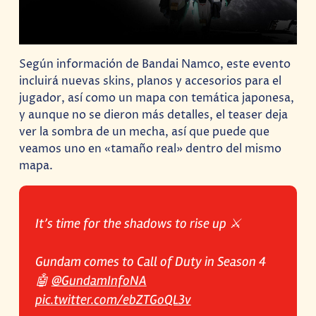
Según información de Bandai Namco, este evento
incluirá nuevas skins, planos y accesorios para el
jugador, así como un mapa con temática japonesa,
y aunque no se dieron más detalles, el teaser deja
ver la sombra de un mecha, así que puede que
veamos uno en «tamaño real» dentro del mismo
mapa.
It’s time for the shadows to rise up ⚔️
Gundam comes to Call of Duty in Season 4
🤖
@GundamInfoNA
pic.twitter.com/ebZTGoQL3v