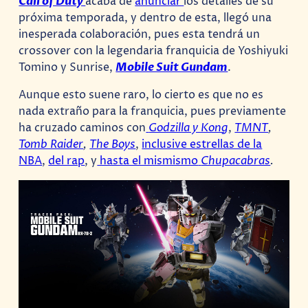
Call of Duty
acaba de
anunciar
los detalles de su
próxima temporada, y dentro de esta, llegó una
inesperada colaboración, pues esta tendrá un
crossover con la legendaria franquicia de Yoshiyuki
Tomino y Sunrise,
Mobile Suit Gundam
.
Aunque esto suene raro, lo cierto es que no es
nada extraño para la franquicia, pues previamente
ha cruzado caminos con
Godzilla y Kong
,
TMNT
,
Tomb Raider
,
The Boys
,
inclusive estrellas de la
NBA
,
del rap
, y
hasta el mismismo
Chupacabras
.