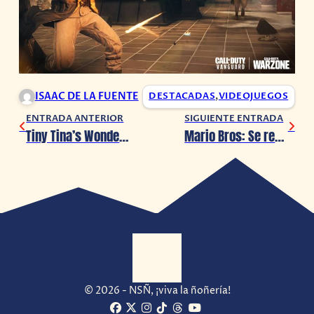
ISAAC DE LA FUENTE
DESTACADAS
,
VIDEOJUEGOS
ENTRADA ANTERIOR
SIGUIENTE ENTRADA
Tiny Tina’s Wonderlands anuncia su primer DLC llamado Captors
Mario Bros: Se remasteriza película animada de 1986 que se creía perdida
© 2026 - NSÑ, ¡viva la ñoñería!