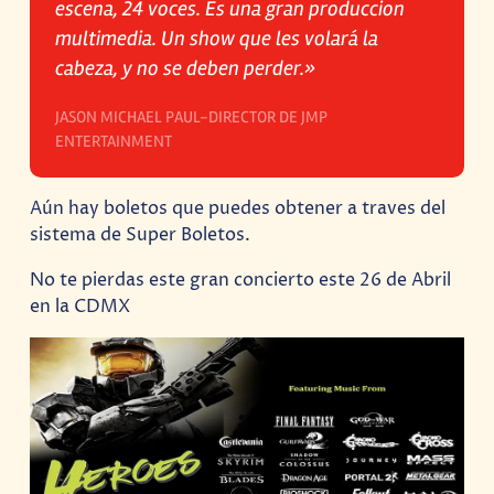
escena, 24 voces. Es una gran produccion
multimedia. Un show que les volará la
cabeza, y no se deben perder.»
JASON MICHAEL PAUL-DIRECTOR DE JMP
ENTERTAINMENT
Aún hay boletos que puedes obtener a traves del
sistema de Super Boletos.
No te pierdas este gran concierto este 26 de Abril
en la CDMX