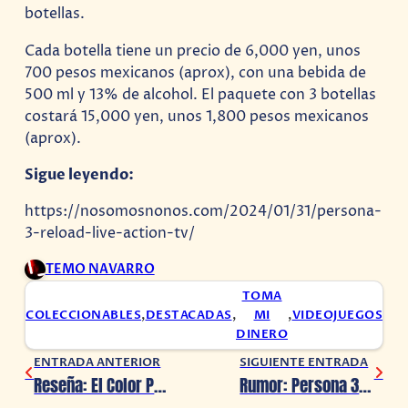
botellas.
Cada botella tiene un precio de 6,000 yen, unos
700 pesos mexicanos (aprox), con una bebida de
500 ml y 13% de alcohol. El paquete con 3 botellas
costará 15,000 yen, unos 1,800 pesos mexicanos
(aprox).
Sigue leyendo:
https://nosomosnonos.com/2024/01/31/persona-
3-reload-live-action-tv/
TEMO NAVARRO
TOMA
COLECCIONABLES
,
DESTACADAS
,
MI
,
VIDEOJUEGOS
DINERO
ENTRADA ANTERIOR
SIGUIENTE ENTRADA
Reseña: El Color Púrpura, un viaje único
Rumor: Persona 3 Reload tendrá DLC’s en el futuro