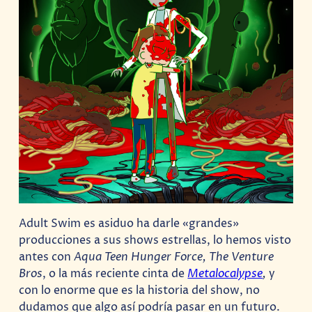
Adult Swim es asiduo ha darle «grandes»
producciones a sus shows estrellas, lo hemos visto
antes con
Aqua Teen Hunger Force, The Venture
Bros
, o la más reciente cinta de
Metalocalypse
,
y
con lo enorme que es la historia del show, no
dudamos que algo así podría pasar en un futuro.