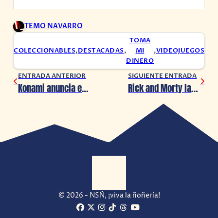
TEMO NAVARRO
TOMA
COLECCIONABLES
,
DESTACADAS
,
MI
,
VIDEOJUEGOS
DINERO
ENTRADA ANTERIOR
SIGUIENTE ENTRADA
Konami anuncia evento para Silent Hill
Rick and Morty lanza el primer avance de su Temporada 7
© 2026 - NSÑ, ¡viva la ñoñería!