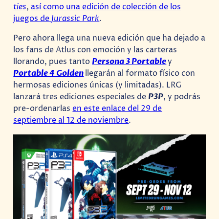
ties
,
así como una edición de colección de los
juegos de
Jurassic Park
.
Pero ahora llega una nueva edición que ha dejado a
los fans de Atlus con emoción y las carteras
llorando, pues tanto
Persona 3 Portable
y
Portable 4 Golden
llegarán al formato físico con
hermosas ediciones únicas (y limitadas). LRG
lanzará tres ediciones especiales de
P3P
, y podrás
pre-ordenarlas
en este enlace del 29 de
septiembre al 12 de noviembre
.