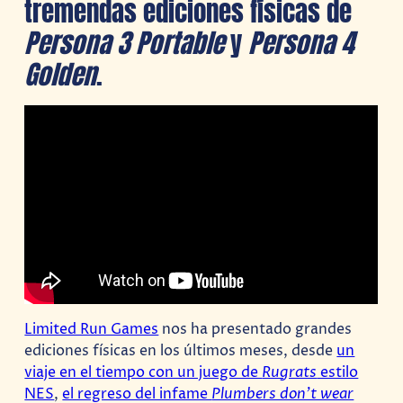
tremendas ediciones físicas de
Persona 3 Portable
y
Persona 4
Golden
.
Limited Run Games
nos ha presentado grandes
ediciones físicas en los últimos meses, desde
un
viaje en el tiempo con un juego de
Rugrats
estilo
NES
,
el regreso del infame
Plumbers don’t wear