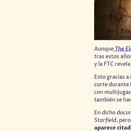
The El
Aunque
tras estos año
y la FTC revel
Esto gracias a
corte durante 
con multijugad
también se han
En dicho docu
Starfield
, per
aparece citad