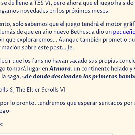
TES VI
se de lleno a
, pero ahora que el juego ha sido
engamos novedades en los próximos meses.
to, solo sabemos que el juego tendrá el motor gráf
además de que en año nuevo Bethesda dio un
pequeño
gión que exploraremos… Aunque también prometió q
rmación sobre este post… Je.
decir que los fans no hayan sacado sus propias conclu
Atmora
ego tomará lugar en
, un continente helado y
de donde descienden los primeros homb
 la saga, «
 por lo pronto, tendremos que esperar sentados por
uego-
o: