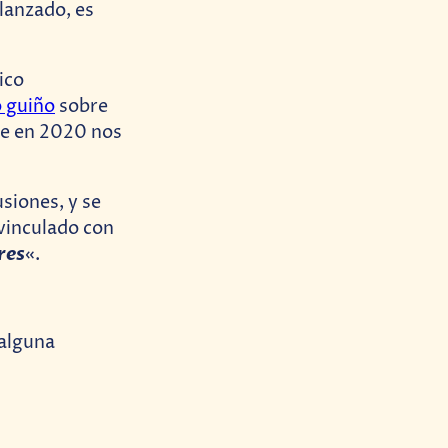
 lanzado, es
ico
 guiño
sobre
ue en 2020 nos
siones, y se
 vinculado con
res
«.
 alguna