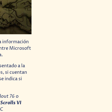
a información
entre Microsoft
a.
entado a la
s, si cuentan
e indica si
llout 76
o
Scrolls VI
PC