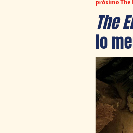
próximo The E
The El
lo me