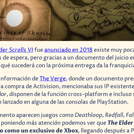
der Scrolls VI
fue
anunciado en 2018
existe muy poc
s de espera, pero gracias a un documento del juicio 
a qué sucederá con la próxima entrega da la franquici
 información de
The Verge
, donde un documento pres
la compra de Activision, mencionaba sus IP existente
or, disponen de la función cross-platform e incluso s
 lanzado en alguna de las consolas de PlayStation.
Deathloop, Redfall, Fa
mento aparecen juegos como
The Elder 
o poniendo más atención podemos ver que
o como un exclusivo de Xbox
, llegando después a 