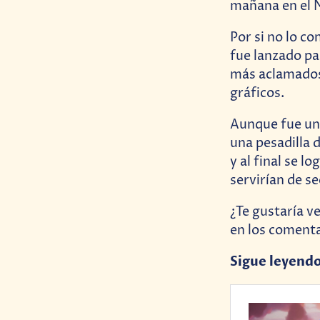
mañana en el 
Por si no lo c
fue lanzado pa
más aclamados 
gráficos.
Aunque fue un 
una pesadilla 
y al final se l
servirían de se
¿Te gustaría v
en los comenta
Sigue leyend