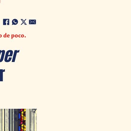
o de poco.
per
r