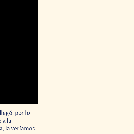
legó, por lo
da la
ta, la veríamos