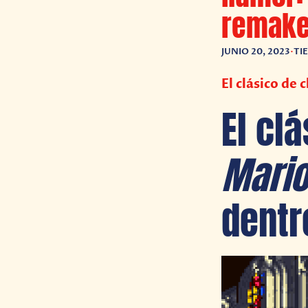
remak
JUNIO 20, 2023
•
TI
El clásico de
El cl
Mario
dentr