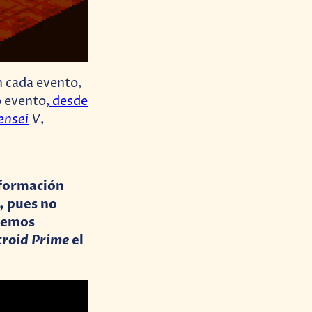
n cada evento,
o evento
, desde
ensei
V
,
nformación
, pues no
acemos
roid Prime
el