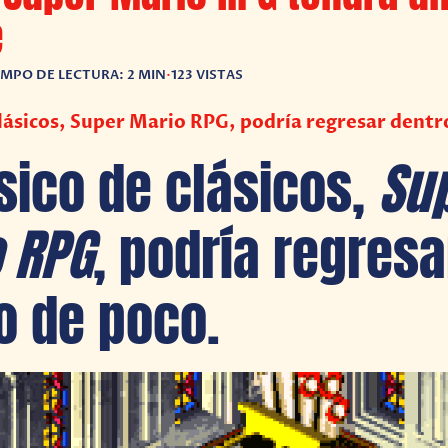
e
EMPO DE LECTURA: 2 MIN
•
123 VISTAS
 clásicos, Super Mario RPG, podría regresar dentr
ásico de clásicos,
Su
 RPG
, podría regresa
o de poco.