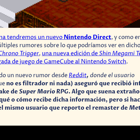
Nintendo Direct
a tendremos un nuevo
, y como e
ltiples rumores sobre lo que podríamos ver en dich
Chrono Trigger
,
Shin Megami T
una nueva edición de
legada de juego de GameCube al Nintendo Switch
.
Reddit
,
donde el usuario
ado un nuevo rumor desde
no es filtrador ni nada
) aseguró que recibió i
ue
ake de
Super Mario RPG
. Algo que suena extraño
qué o cómo recibe dicha información, pero si h
el mismo usuario que reporto el remaster de
Met