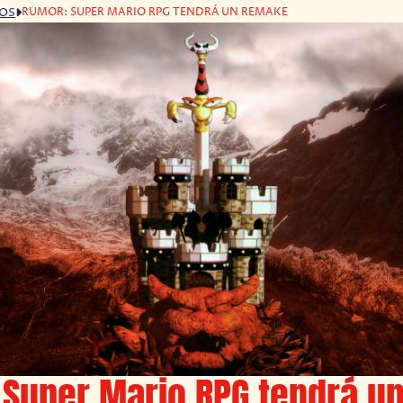
RUMOR: SUPER MARIO RPG TENDRÁ UN REMAKE
GOS
Super Mario RPG tendrá u