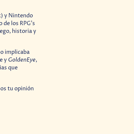
x) y Nintendo
o de los RPG’s
ego, historia y
lo implicaba
GoldenEye
re y
,
cias que
os tu opinión