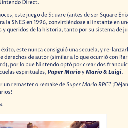
Nintendo Direct.
onoces, este juego de Square (antes de ser Square Eni
ra la SNES en 1996, convirtiéndose al instante en un
y queridos de la historia, tanto por su sistema de ju
éxito, este nunca consiguió una secuela, y re-lanzar
de derechos de autor (similar a lo que ocurrió con Ra
ogró), por lo que Nintendo optó por crear dos franqui
Paper Mario
Mario & Luigi
cuelas espirituales,
y
.
Super Mario RPG?
er un remaster o remake de
¡Déjan
rios!
o: