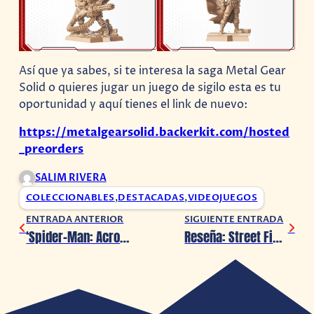
Así que ya sabes, si te interesa la saga Metal Gear
Solid o quieres jugar un juego de sigilo esta es tu
oportunidad y aquí tienes el link de nuevo:
https://metalgearsolid.backerkit.com/hosted
_preorders
SALIM RIVERA
COLECCIONABLES
,
DESTACADAS
,
VIDEOJUEGOS
ENTRADA ANTERIOR
SIGUIENTE ENTRADA
‘Spider-Man: Across the Spider-Verse’ tendrá un manga spin-off: Octopus Girl
Reseña: Street Fighter 6, el rey sigue en pie