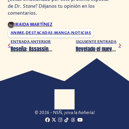
de
Dr. Stone
? Déjanos tu opinión en los
comentarios.
IRAIDA MARTÍNEZ
ANIME
,
DESTACADAS
,
MANGA
,
NOTICIAS
ENTRADA ANTERIOR
SIGUIENTE ENTRADA
Reseña: Assassin’s Creed Valhalla – Dawn of Ragnarök (PS5)
Revelado el nuevo trailer de Ghostwire: Tokyo en la PlayStation State of Play
© 2026 - NSÑ, ¡viva la ñoñería!