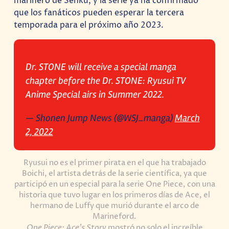
marinero de Senku, y la serie ya ha confirmado
que los fanáticos pueden esperar la tercera
temporada para el próximo año 2023.
Dr. STONE will receive a special manga
chapter before the Dr. STONE: Ryusui TV
Anime Special airs in Summer 2022.
— Shonen Jump News (@WSJ_manga)
March
2, 2022
Ryusui no es el primer pirata en el que ha trabajado
Boichi, el artista detrás de la serie científica, ya que
participó en un especial para la serie One Piece, con una
historia que tuvo lugar en los primeros días de Ace, el
hermano de Luffy que murió durante el arco de
Marineford.
One Piece: Ace’s Story
mostró no solo el increíble