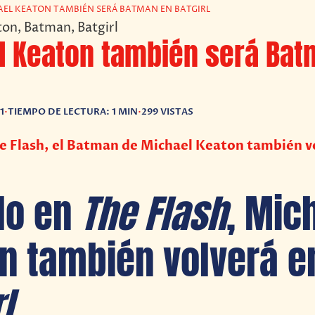
AEL KEATON TAMBIÉN SERÁ BATMAN EN BATGIRL
l Keaton también será Bat
1
•
TIEMPO DE LECTURA: 1 MIN
•
299 VISTAS
e Flash, el Batman de Michael Keaton también v
lo en
The Flash
, Mic
n también volverá e
l
.