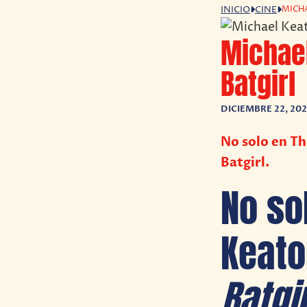
MICH
INICIO
CINE
Michae
Batgirl
DICIEMBRE 22, 202
No solo en Th
Batgirl.
No so
Keato
Batgir