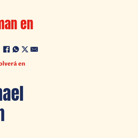
man en
olverá en
hael
n