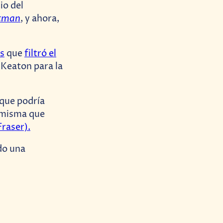
io del
tman
, y ahora,
os
que
filtró el
 Keaton para la
 que podría
 misma que
raser).
ndo una