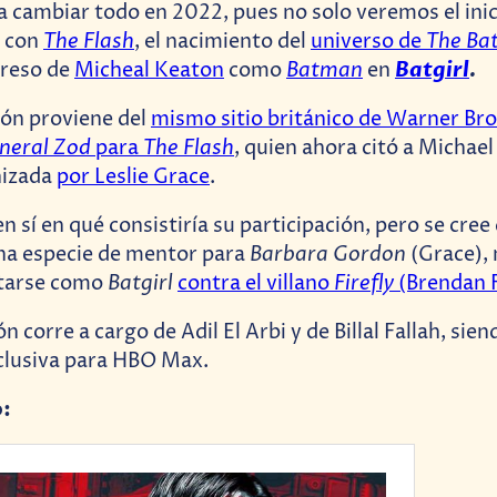
 cambiar todo en 2022, pues no solo veremos el inic
The Flash
The Ba
C con
, el nacimiento del
universo de
Batman
Batgirl
.
greso de
Micheal Keaton
como
en
ión proviene del
mismo sitio británico de Warner Br
neral Zod
The Flash
para
, quien ahora citó a Michael
nizada
por Leslie Grace
.
n sí en qué consistiría su participación, pero se cree
Barbara Gordon
na especie de mentor para
(Grace),
Batgirl
Firefly
ntarse como
contra el villano
(Brendan F
 corre a cargo de Adil El Arbi y de Billal Fallah, sie
clusiva para HBO Max.
o: