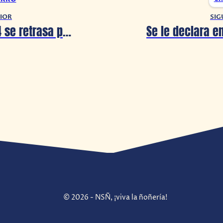
IOR
SIG
John Wick 4 se retrasa para 2023
© 2026 - NSÑ, ¡viva la ñoñería!