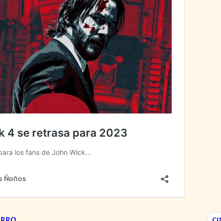
ARRO
CI