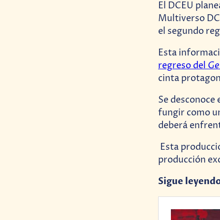
El DCEU planea
Multiverso D
el segundo re
Esta informac
Ge
regreso del
cinta protago
Se desconoce e
fungir como u
deberá enfre
Esta producción
producción ex
Sigue leyend