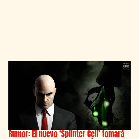
Rumor: El nuevo ‘Splinter Cell’ tomará