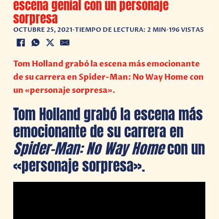
escena genial con un personaje
sorpresa
OCTUBRE 25, 2021
•
TIEMPO DE LECTURA: 2 MIN
•
196 VISTAS
Tom Holland grabó la escena más emocionante
de su carrera en Spider-Man: No Way Home con
un «personaje sorpresa».
Tom Holland grabó la escena más
emocionante de su carrera en
Spider-Man: No Way Home
con un
«personaje sorpresa».