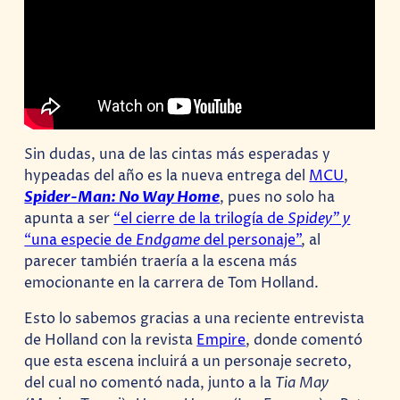
Sin dudas, una de las cintas más esperadas y
hypeadas del año es la nueva entrega del
MCU
,
Spider-Man: No Way Home
, pues no solo ha
apunta a ser
“el cierre de la trilogía de
Spidey” y
“una especie de
Endgame
del personaje”
, al
parecer también traería a la escena más
emocionante en la carrera de Tom Holland.
Esto lo sabemos gracias a una reciente entrevista
de Holland con la revista
Empire
, donde comentó
que esta escena incluirá a un personaje secreto,
del cual no comentó nada, junto a la
Tia May