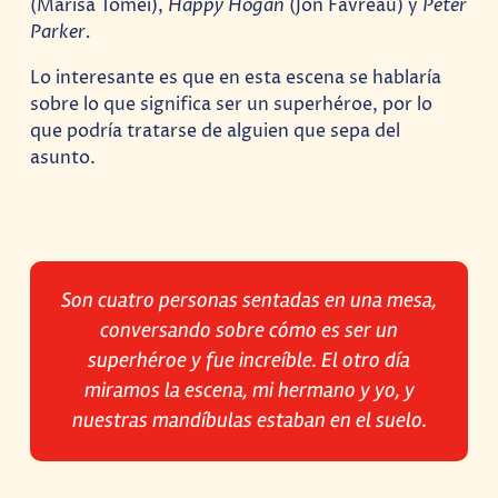
(Marisa Tomei),
Happy Hogan
(Jon Favreau) y
Peter
Parker.
Lo interesante es que en esta escena se hablaría
sobre lo que significa ser un superhéroe, por lo
que podría tratarse de alguien que sepa del
asunto.
Son cuatro personas sentadas en una mesa,
conversando sobre cómo es ser un
superhéroe y fue increíble. El otro día
miramos la escena, mi hermano y yo, y
nuestras mandíbulas estaban en el suelo.