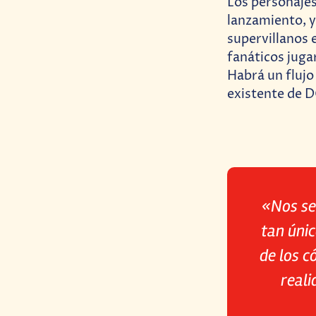
Los personajes
lanzamiento, y
supervillanos 
fanáticos juga
Habrá un flujo
existente de D
«Nos se
tan únic
de los c
reali