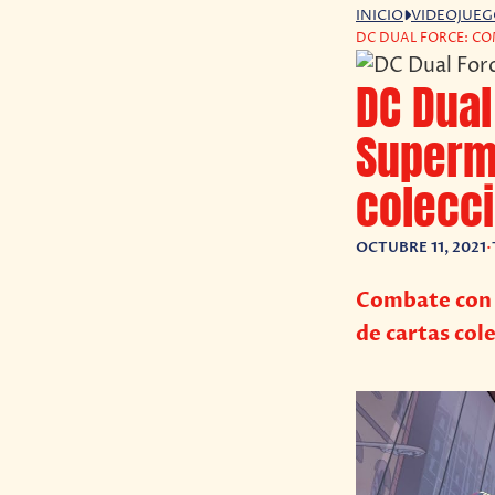
INICIO
VIDEOJUE
DC DUAL FORCE: C
DC Dua
Superm
colecc
OCTUBRE 11, 2021
•
Combate con t
de cartas col