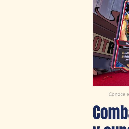
Conoce e
Comba