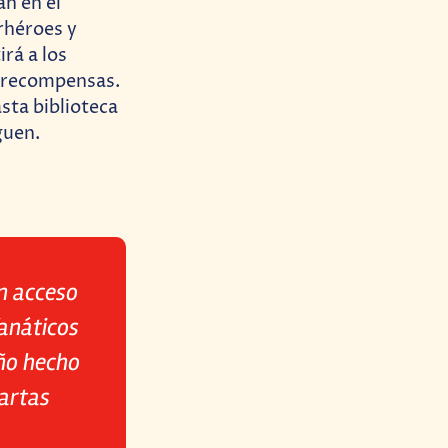
án en el
erhéroes y
rá a los
r recompensas.
sta biblioteca
guen.
n acceso
anáticos
eño hecho
cartas