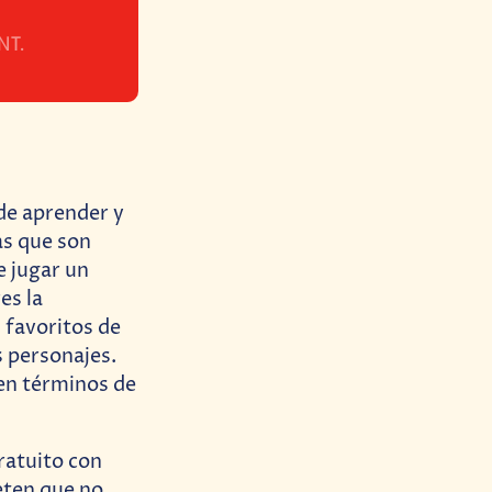
NT.
de aprender y
as que son
e jugar un
es la
 favoritos de
s personajes.
 en términos de
gratuito con
eten que no