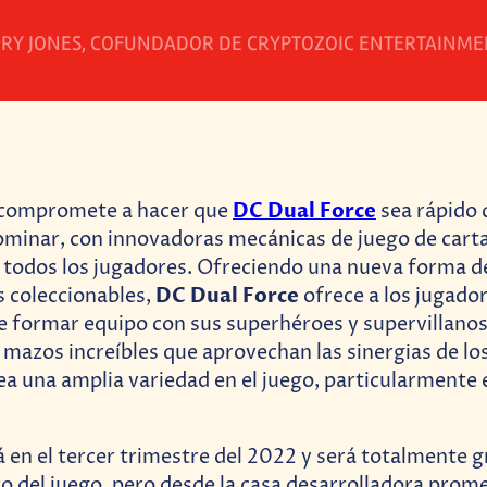
RY JONES, COFUNDADOR DE CRYPTOZOIC ENTERTAINME
DC Dual Force
 compromete a hacer que
sea rápido 
ominar, con innovadoras mecánicas de juego de cart
a todos los jugadores. Ofreciendo una nueva forma d
DC Dual Force
s coleccionables,
ofrece a los jugador
 formar equipo con sus superhéroes y supervillanos
 mazos increíbles que aprovechan las sinergias de lo
a una amplia variedad en el juego, particularmente
rá en el tercer trimestre del 2022 y será totalmente 
 del juego, pero desde la casa desarrolladora prom