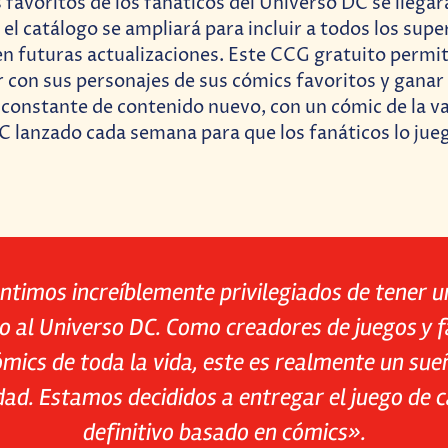
 favoritos de los fanáticos del Universo DC se llegar
 el catálogo se ampliará para incluir a todos los sup
en futuras actualizaciones. Este CCG gratuito permiti
r con sus personajes de sus cómics favoritos y gana
 constante de contenido nuevo, con un cómic de la va
C lanzado cada semana para que los fanáticos lo jue
ntimos increíblemente privilegiados
de tener u
o al Universo DC.
Como creadores de juegos y f
ómics de toda la vida, este es realmente un su
dad. Estamos decididos a entregar el juego de 
definitivo basado en cómics».