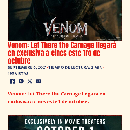
Venom: Let There the Carnage llegará
en exclusiva a cines este 1ro de
octubre
SEPTIEMBRE 6, 2021
•
TIEMPO DE LECTURA: 2 MIN
•
195 VISTAS
Venom: Let There the Carnage llegará en
exclusiva a cines este 1 de octubre.