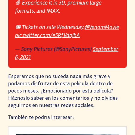
🍿 Experience it in 3D, premium large
formats, and IMAX.
🎟 Tickets on sale Wednesday.
@VenomMovie
pic.twitter.com/e5RfVdpjhA
— Sony Pictures (@SonyPictures)
September
6, 2021
Esperamos que no suceda nada más grave y
podamos disfrutar de esta película dentro de
pocos meses. ¿Emocionado por esta película?
Háznoslo saber en los comentarios y no olvides
seguirnos en nuestras redes sociales.
También te podría interesar: