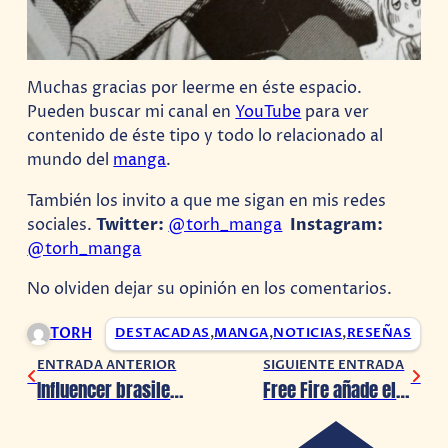
Muchas gracias por leerme en éste espacio.
Pueden buscar mi canal en
YouTube
para ver
contenido de éste tipo y todo lo relacionado al
mundo del
manga
.
También los invito a que me sigan en mis redes
sociales.
Twitter:
@torh_manga
Instagram:
@torh_manga
No olviden dejar su opinión en los comentarios.
TORH
DESTACADAS
,
MANGA
,
NOTICIAS
,
RESEÑAS
ENTRADA ANTERIOR
SIGUIENTE ENTRADA
Influencer brasileña muere en accidente tras publicar que la vida es corta
Free Fire añade el arma definitiva: ¡La chancla de tu mamá!